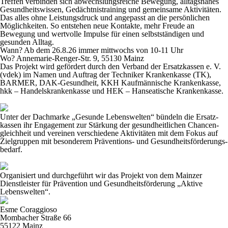
Treffen verbinden sich abwechslungsreiche Bewegung, alltagsnahes
Gesundheitswissen, Gedächtnistraining und gemeinsame Aktivitäten.
Das alles ohne Leistungsdruck und angepasst an die persönlichen
Möglichkeiten. So entstehen neue Kontakte, mehr Freude an
Bewegung und wertvolle Impulse für einen selbstständigen und
gesunden Alltag.
Wann? Ab dem 26.8.26 immer mittwochs von 10-11 Uhr
Wo? Annemarie-Renger-Str. 9, 55130 Mainz
Das Projekt wird gefördert durch den Verband der Ersatzkassen e. V.
(vdek) im Namen und Auftrag der Techniker Krankenkasse (TK),
BARMER, DAK-Gesundheit, KKH Kaufmännische Krankenkasse,
hkk – Handelskrankenkasse und HEK – Hanseatische Krankenkasse.
Unter der Dach­marke „Gesunde Lebenswelten“ bündeln die Ersatz­
kassen ihr Engagement zur Stärkung der gesund­­heit­lichen Chancen­
gleich­heit und vereinen verschiedene Aktivitäten mit dem Fokus auf
Ziel­gruppen mit besonderem Präventions- und Gesund­heits­­förderungs­
bedarf.
Organisiert und durchgeführt wir das Projekt von dem Mainzer
Dienstleister für Prävention und Gesundheitsförderung „Aktive
Lebenswelten“.
Esme Coraggioso
Mombacher Straße 66
55122 Mainz